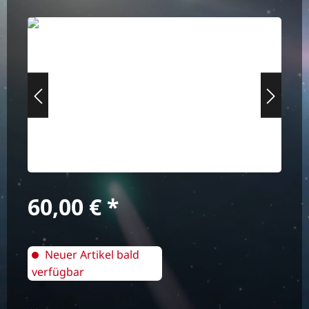
Bildergalerie überspringen
Regulärer Preis:
60,00 €
Neuer Artikel bald
verfügbar