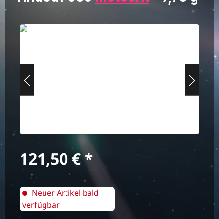
Bildergalerie überspringen
Regulärer Preis:
121,50 €
Neuer Artikel bald
verfügbar