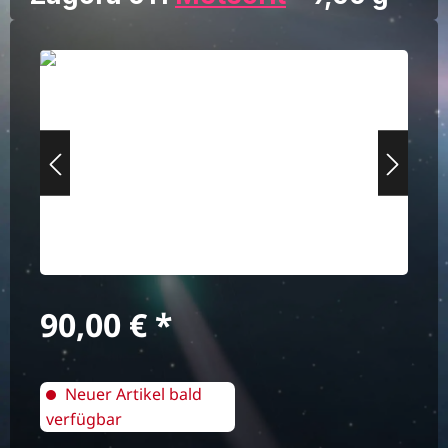
Bildergalerie überspringen
Regulärer Preis:
90,00 €
Neuer Artikel bald
verfügbar