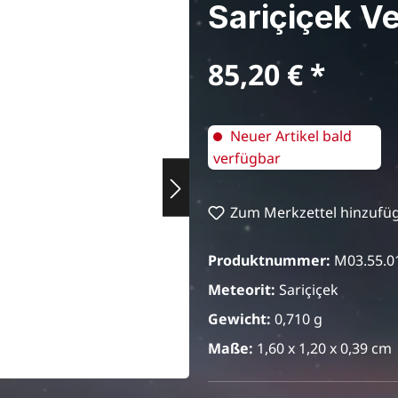
Sariçiçek V
Regulärer Preis:
85,20 €
Neuer Artikel bald
verfügbar
Zum Merkzettel hinzufü
Produktnummer:
M03.55.0
Meteorit:
Sariçiçek
Gewicht:
0,710 g
Maße:
1,60 x 1,20 x 0,39 cm