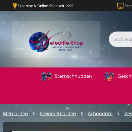
Expertise & Online-Shop seit 1999
Beka
Sternschnuppen
Gesch
Meteoriten
Steinmeteoriten
Achondrite
Ves