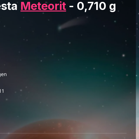
esta
Meteorit
- 0,710 g
gen
11