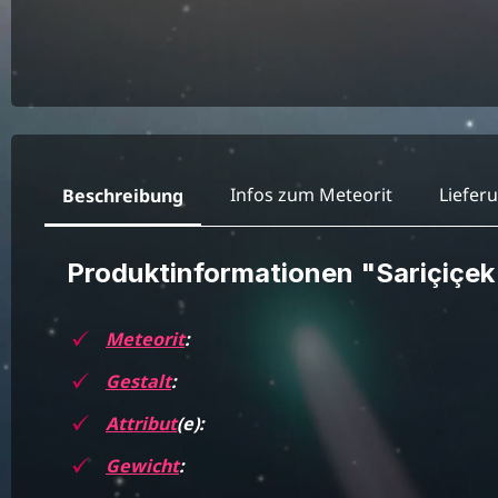
Infos zum Meteorit
Liefer
Beschreibung
Produktinformationen "Sariçiçe
Meteorit
:
Gestalt
:
Attribut
(e):
Gewicht
: