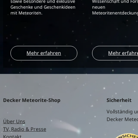
sowie besondere und exklusive
Wissenschaft und For
Geschenke und Geschenkideen
neuen
mit Meteoriten.
Meteoritenentdeckung
Mehr erfahren
Mehr erfahr
Decker Meteorite-Shop
Sicherheit
Vollständig u
Decker Meteo
Über Uns
TV, Radio & Presse
Kontakt