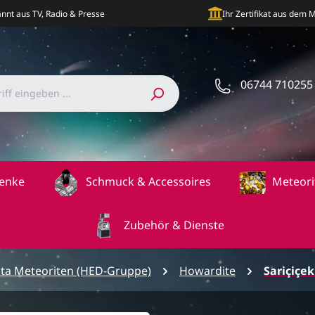
nnt aus TV, Radio & Presse
Ihr Zertifikat aus dem
06744 710255
enke
Schmuck & Accessoires
Meteori
Zubehör & Dienste
ta Meteoriten (HED-Gruppe)
Howardite
Sariçiçe