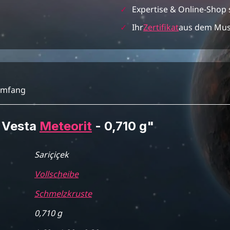
✓
Expertise & Online-Shop 
✓
Ihr
Zertifikat
aus dem Mu
umfang
k Vesta
Meteorit
- 0,710 g"
Sariçiçek
Vollscheibe
Schmelzkruste
0,710 g