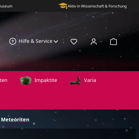
 Museum
Aktiv in Wissenschaft & Forschung
Hilfe & Service
Warenkorb
ten
Impaktite
Varia
k Meteoriten