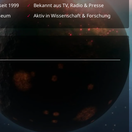
seit 1999
✓
Bekannt aus TV, Radio & Presse
seum
✓
Aktiv in Wissenschaft & Forschung