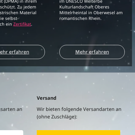
t (DPMA) in ihrem
im UNESCO Welterbe
schützt. Zu jedem
Kulturlandschaft Oberes
strischen Material
Mittelrheintal in Oberwesel am
ie selbst-
romantischen Rhein.
ich ein
Zertifikat
.
ehr erfahren
Mehr erfahren
Versand
gsarten an
Wir bieten folgende Versandarten an
(ohne Zuschläge):