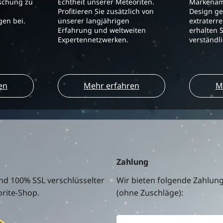
schung zu
Echtheit unserer Meteoriten.
Markenam
Profitieren Sie zusätzlich von
Design ge
en bei.
unserer langjährigen
extraterre
Erfahrung und weltweiten
erhalten S
Expertennetzwerken.
verständl
en
Mehr erfahren
M
Zahlung
nd 100% SSL verschlüsselter
Wir bieten folgende Zahlun
rite-Shop.
(ohne Zuschläge):