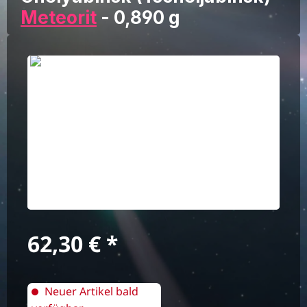
Meteorit
- 0,890 g
Bildergalerie überspringen
Regulärer Preis:
62,30 €
Neuer Artikel bald