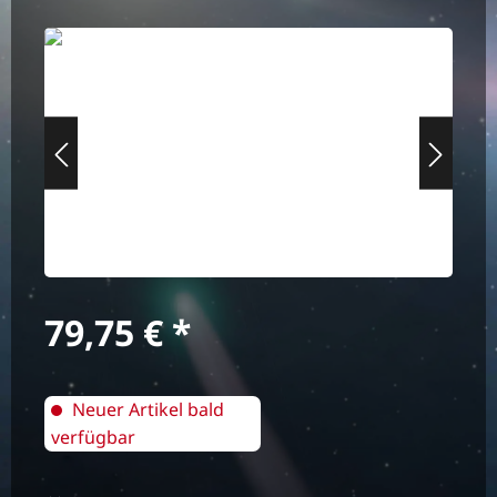
Bildergalerie überspringen
Regulärer Preis:
79,75 €
Neuer Artikel bald
verfügbar