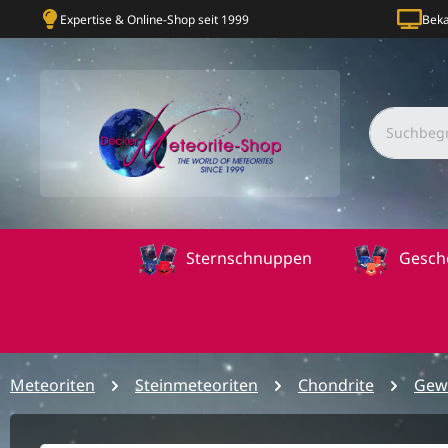
Expertise & Online-Shop seit 1999
Beka
Sternschnuppen
Gesch
Meteoriten
Steinmeteoriten
Chondrite
Gew