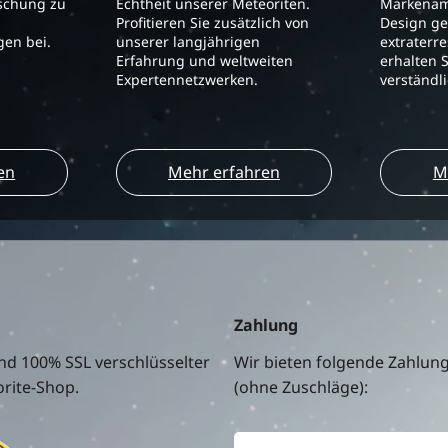
schung zu
Echtheit unserer Meteoriten.
Markenam
Profitieren Sie zusätzlich von
Design ge
en bei.
unserer langjährigen
extraterre
Erfahrung und weltweiten
erhalten S
Expertennetzwerken.
verständl
en
Mehr erfahren
M
Zahlung
nd 100% SSL verschlüsselter
Wir bieten folgende Zahlun
rite-Shop.
(ohne Zuschläge):