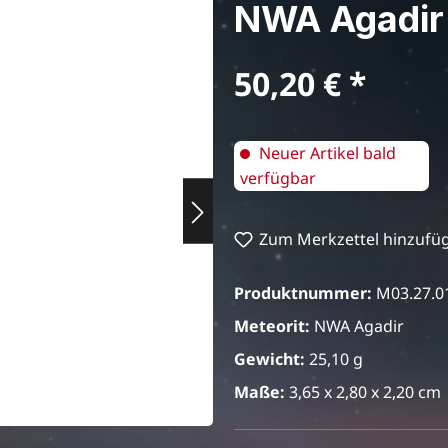
NWA Agadi
Regulärer Preis:
50,20 €
Neuer Artikel bald
verfügbar
Zum Merkzettel hinzufü
Produktnummer:
M03.27.0
Meteorit:
NWA Agadir
Gewicht:
25,10 g
Maße:
3,65 x 2,80 x 2,20 cm