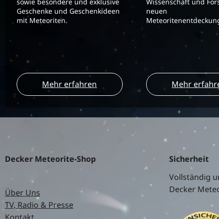
sowie besondere und exklusive
Wissenschaft und For
Geschenke und Geschenkideen
neuen
mit Meteoriten.
Meteoritenentdeckung
Mehr erfahren
Mehr erfahr
Decker Meteorite-Shop
Sicherheit
Vollständig u
Decker Meteo
Über Uns
TV, Radio & Presse
Kontakt