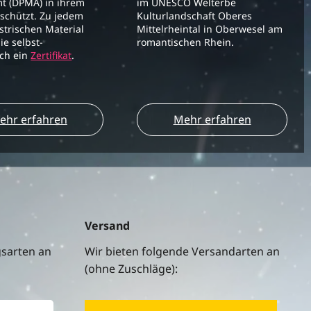
t (DPMA) in ihrem
im UNESCO Welterbe
schützt. Zu jedem
Kulturlandschaft Oberes
strischen Material
Mittelrheintal in Oberwesel am
ie selbst-
romantischen Rhein.
ich ein
Zertifikat
.
ehr erfahren
Mehr erfahren
Versand
gsarten an
Wir bieten folgende Versandarten an
(ohne Zuschläge):