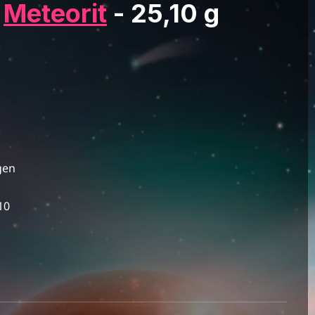
r
Meteorit
- 25,10 g
gen
10