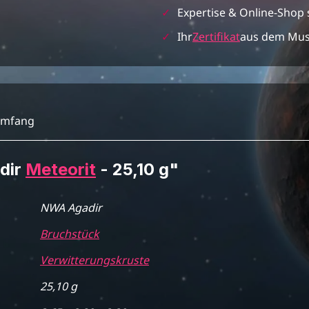
✓
Expertise & Online-Shop 
✓
Ihr
Zertifikat
aus dem Mu
umfang
dir
Meteorit
- 25,10 g"
NWA Agadir
Bruchstück
Verwitterungskruste
25,10 g