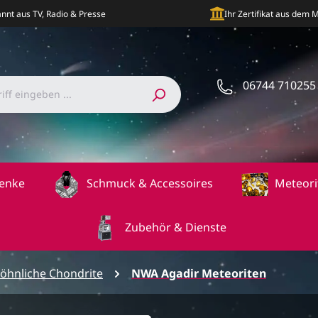
nnt aus TV, Radio & Presse
Ihr Zertifikat aus dem
06744 710255
enke
Schmuck & Accessoires
Meteori
Zubehör & Dienste
öhnliche Chondrite
NWA Agadir Meteoriten