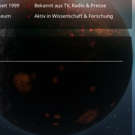
seit 1999
✓
Bekannt aus TV, Radio & Presse
seum
✓
Aktiv in Wissenschaft & Forschung