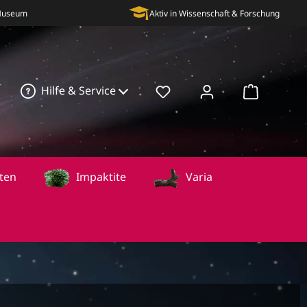
 Museum
Aktiv in Wissenschaft & Forschung
Hilfe & Service
Warenkorb
ten
Impaktite
Varia