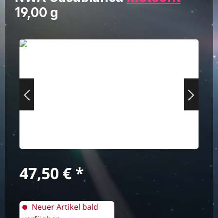
19,00 g
Bildergalerie überspringen
Regulärer Preis:
47,50 €
Neuer Artikel bald