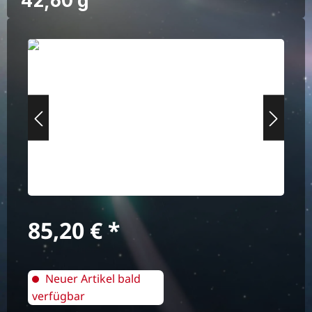
42,60 g
Bildergalerie überspringen
Regulärer Preis:
85,20 €
Neuer Artikel bald
verfügbar