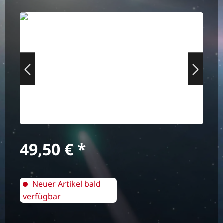
Bildergalerie überspringen
Regulärer Preis:
49,50 €
Neuer Artikel bald
verfügbar