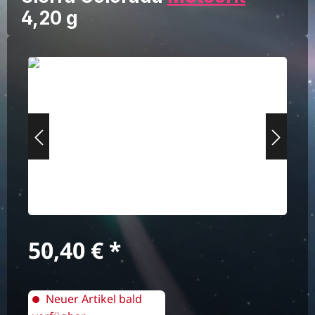
4,20 g
Bildergalerie überspringen
Regulärer Preis:
50,40 €
Neuer Artikel bald