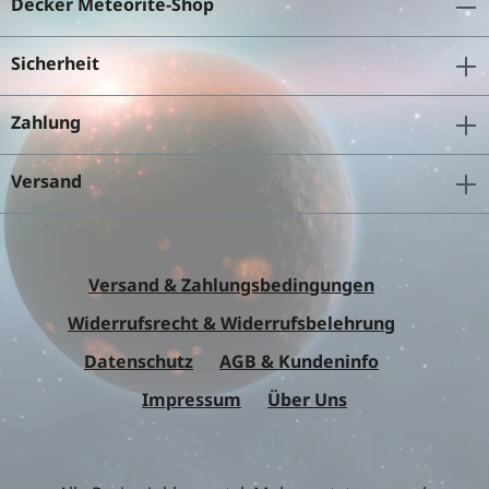
Decker Meteorite-Shop
Sicherheit
Zahlung
Versand
Versand & Zahlungsbedingungen
Widerrufsrecht & Widerrufsbelehrung
Datenschutz
AGB & Kundeninfo
Impressum
Über Uns