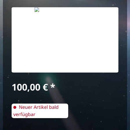
Bildergalerie überspringen
Regulärer Preis:
100,00 €
Neuer Artikel bald
verfügbar