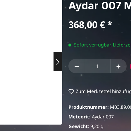
Aydar 007 Me
Regulärer Preis:
368,00 €
Sofort verfügbar, Lieferzei
Produkt Anzahl: Gi
Zum Merkzettel hinzufü
Produktnummer:
M03.89.0
Meteorit:
Aydar 007
Gewicht:
9,20 g