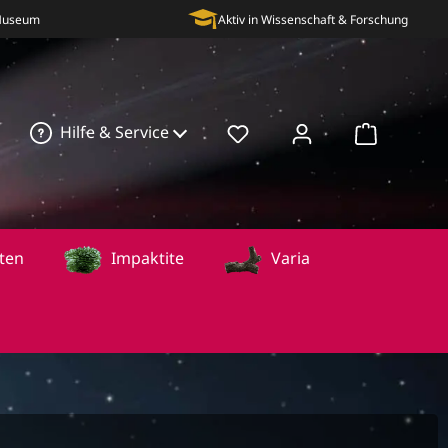
 Museum
Aktiv in Wissenschaft & Forschung
Hilfe & Service
Warenkorb
ten
Impaktite
Varia