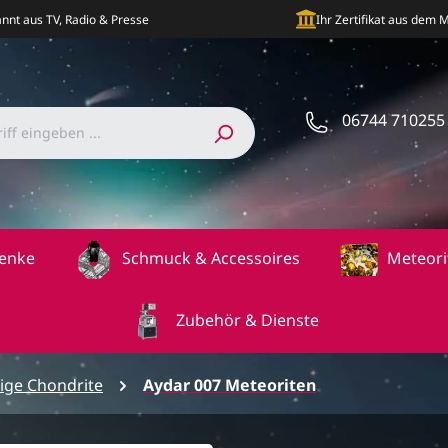
nnt aus TV, Radio & Presse
Ihr Zertifikat aus dem
06744 710255
enke
Schmuck & Accessoires
Meteori
Zubehör & Dienste
ige Chondrite
Aydar 007 Meteoriten