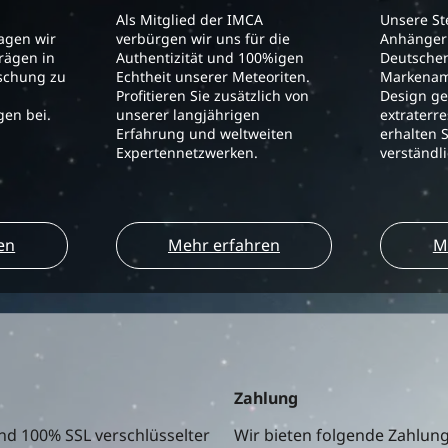
Als Mitglied der IMCA
Unsere S
ragen wir
verbürgen wir uns für die
Anhänger 
trägen in
Authentizität und 100%igen
Deutschen
schung zu
Echtheit unserer Meteoriten.
Markenam
Profitieren Sie zusätzlich von
Design ge
en bei.
unserer langjährigen
extraterre
Erfahrung und weltweiten
erhalten S
Expertennetzwerken.
verständl
en
Mehr erfahren
M
Zahlung
nd 100% SSL verschlüsselter
Wir bieten folgende Zahlun