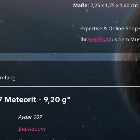
Maße:
2,25 x 1,75 x 1,40 cm
✓
Expertise & Online-Shop 
✓
Ihr
Zertifikat
aus dem Mu
umfang
 Meteorit - 9,20 g"
Aydar 007
Individuum