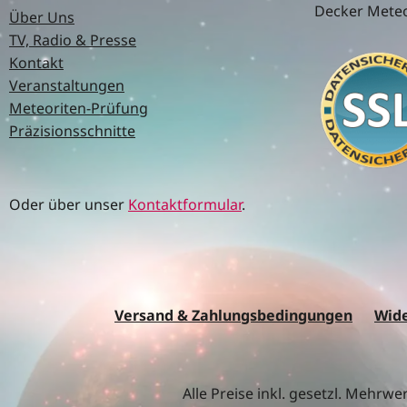
Decker Meteo
Über Uns
TV, Radio & Presse
Kontakt
Veranstaltungen
Meteoriten-Prüfung
Präzisionsschnitte
Oder über unser
Kontaktformular
.
Versand & Zahlungsbedingungen
Wide
Alle Preise inkl. gesetzl. Mehrwe