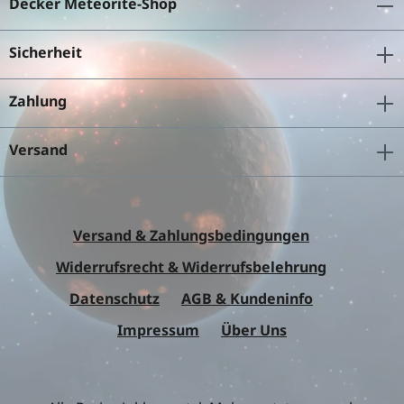
Decker Meteorite-Shop
Sicherheit
Zahlung
Versand
Versand & Zahlungsbedingungen
Widerrufsrecht & Widerrufsbelehrung
Datenschutz
AGB & Kundeninfo
Impressum
Über Uns