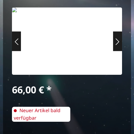
Bildergalerie überspringen
Regulärer Preis:
66,00 €
Neuer Artikel bald
verfügbar