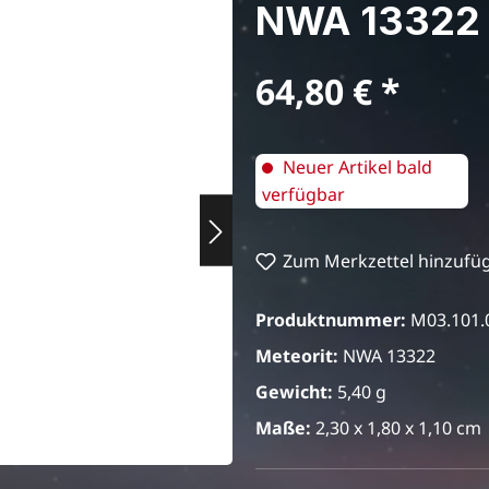
NWA 1332
Regulärer Preis:
64,80 €
Neuer Artikel bald
verfügbar
Zum Merkzettel hinzufü
Produktnummer:
M03.101.
Meteorit:
NWA 13322
Gewicht:
5,40 g
Maße:
2,30 x 1,80 x 1,10 cm