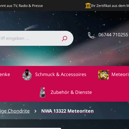
nnt aus TV, Radio & Presse
Ihr Zertifikat aus dem
06744 710255
enke
Schmuck & Accessoires
Meteori
Zubehör & Dienste
ige Chondrite
NWA 13322 Meteoriten