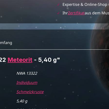
✓
Expertise & Online-Shop 
✓
Ihr
Zertifikat
aus dem Mu
umfang
322
Meteorit
- 5,40 g"
NWA 13322
Individuum
Schmelzkruste
5,40 g