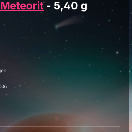
2
Meteorit
- 5,40 g
gen
006