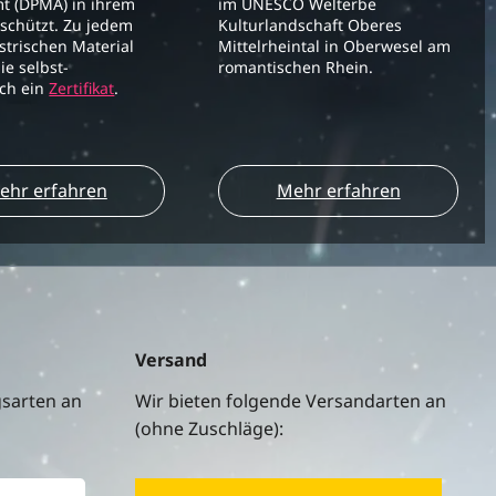
t (DPMA) in ihrem
im UNESCO Welterbe
schützt. Zu jedem
Kulturlandschaft Oberes
strischen Material
Mittelrheintal in Oberwesel am
ie selbst-
romantischen Rhein.
ich ein
Zertifikat
.
ehr erfahren
Mehr erfahren
Versand
gsarten an
Wir bieten folgende Versandarten an
(ohne Zuschläge):