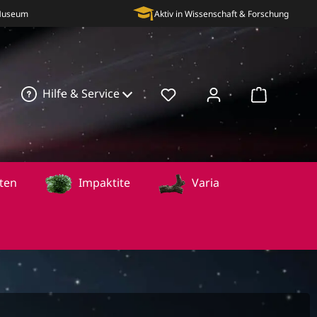
 Museum
Aktiv in Wissenschaft & Forschung
Hilfe & Service
Warenkorb
ten
Impaktite
Varia