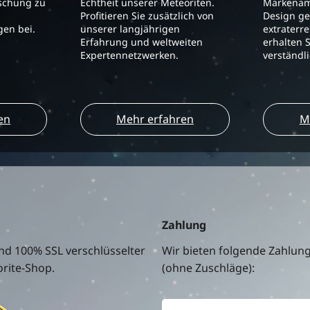
schung zu
Echtheit unserer Meteoriten.
Markenam
Profitieren Sie zusätzlich von
Design ge
en bei.
unserer langjährigen
extraterre
Erfahrung und weltweiten
erhalten S
Expertennetzwerken.
verständl
en
Mehr erfahren
M
Zahlung
nd 100% SSL verschlüsselter
Wir bieten folgende Zahlun
rite-Shop.
(ohne Zuschläge):