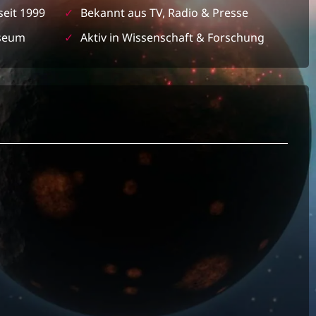
seit 1999
✓
Bekannt aus TV, Radio & Presse
seum
✓
Aktiv in Wissenschaft & Forschung