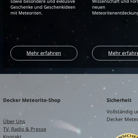
sowie besondere und exklusive
Wissenschaft und For
Geschenke und Geschenkideen
neuen
mit Meteoriten.
Meteoritenentdeckung
Mehr erfahren
Mehr erfahr
Decker Meteorite-Shop
Sicherheit
Vollständig u
Decker Meteo
Über Uns
TV, Radio & Presse
Kontakt