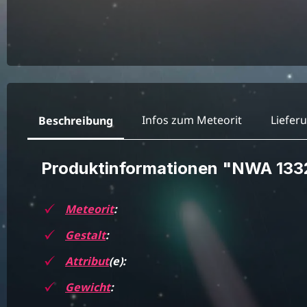
Infos zum Meteorit
Liefer
Beschreibung
Produktinformationen "NWA 13
Meteorit
:
Gestalt
:
Attribut
(e):
Gewicht
: