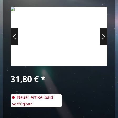
Bildergalerie überspringen
Regulärer Preis:
31,80 €
Neuer Artikel bald
verfügbar