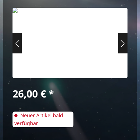
Bildergalerie überspringen
Regulärer Preis:
26,00 €
Neuer Artikel bald
verfügbar