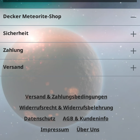
Decker Meteorite-Shop
Sicherheit
Zahlung
Versand
Versand & Zahlungsbedingungen
Widerrufsrecht & Widerrufsbelehrung
Datenschutz
AGB & Kundeninfo
Impressum
Über Uns