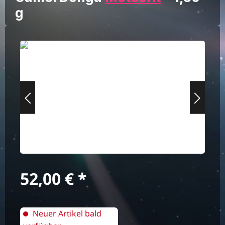
g
Bildergalerie überspringen
Regulärer Preis:
52,00 €
Neuer Artikel bald