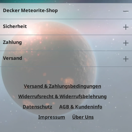
Decker Meteorite-Shop
Sicherheit
Zahlung
Versand
Versand & Zahlungsbedingungen
Widerrufsrecht & Widerrufsbelehrung
Datenschutz
AGB & Kundeninfo
Impressum
Über Uns