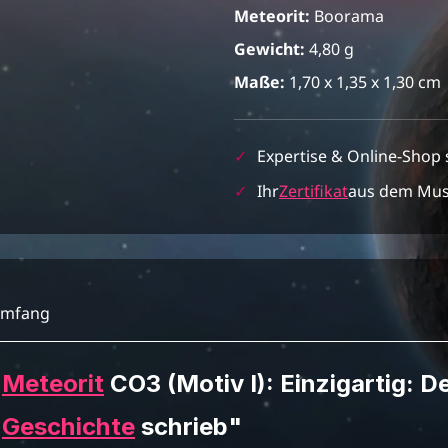
Meteorit:
Boorama
Gewicht:
4,80 g
Maße:
1,70 x 1,35 x 1,30 cm
✓
Expertise & Online-Shop 
✓
Ihr
Zertifikat
aus dem Mu
umfang
a
Meteorit
CO3 (Motiv I): Einzigartig: D
l
Geschichte
schrieb"