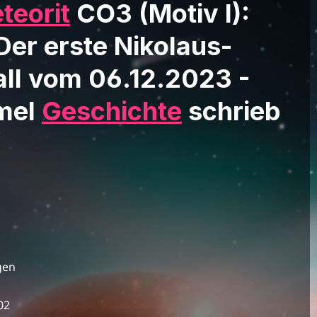
teorit
CO3 (Motiv I):
 Der erste Nikolaus-
all vom 06.12.2023 -
mmel
Geschichte
schrieb
gen
02