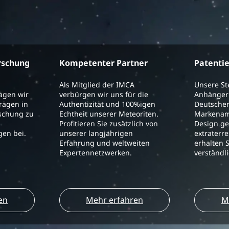
rschung
Kompetenter Partner
Patenti
Als Mitglied der IMCA
Unsere S
ragen wir
verbürgen wir uns für die
Anhänger 
trägen in
Authentizität und 100%igen
Deutschen
schung zu
Echtheit unserer Meteoriten.
Markenam
Profitieren Sie zusätzlich von
Design ge
en bei.
unserer langjährigen
extraterre
Erfahrung und weltweiten
erhalten S
Expertennetzwerken.
verständl
en
Mehr erfahren
M