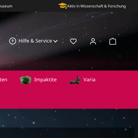
 Museum
Aktiv in Wissenschaft & Forschung
Hilfe & Service
Warenkorb
ten
Impaktite
Varia