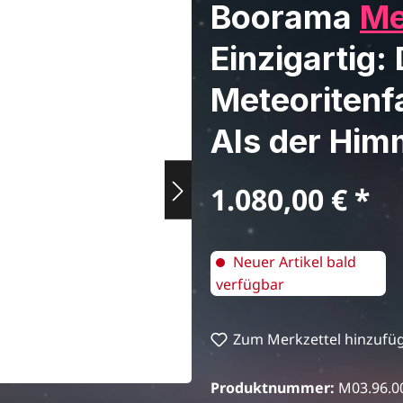
Boorama
Me
Einzigartig:
Meteoritenf
Als der Hi
Regulärer Preis:
1.080,00 €
Neuer Artikel bald
verfügbar
Zum Merkzettel hinzufü
Produktnummer:
M03.96.0