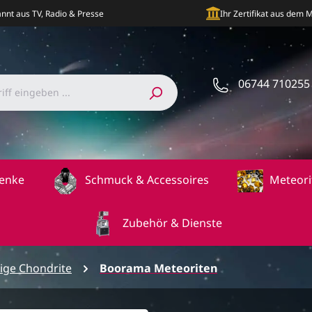
nnt aus TV, Radio & Presse
Ihr Zertifikat aus dem
06744 710255
enke
Schmuck & Accessoires
Meteori
Zubehör & Dienste
ige Chondrite
Boorama Meteoriten