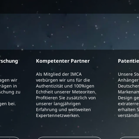
rschung
Kompetenter Partner
Patenti
Als Mitglied der IMCA
Unsere S
ragen wir
verbürgen wir uns für die
Anhänger 
trägen in
Authentizität und 100%igen
Deutschen
schung zu
Echtheit unserer Meteoriten.
Markenam
Profitieren Sie zusätzlich von
Design ge
en bei.
unserer langjährigen
extraterre
Erfahrung und weltweiten
erhalten S
Expertennetzwerken.
verständl