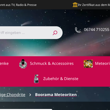
nnt aus TV, Radio & Presse
Ihr Zertifikat aus dem
06744 710255
enke
Schmuck & Accessoires
Meteori
Zubehör & Dienste
ige Chondrite
Boorama Meteoriten