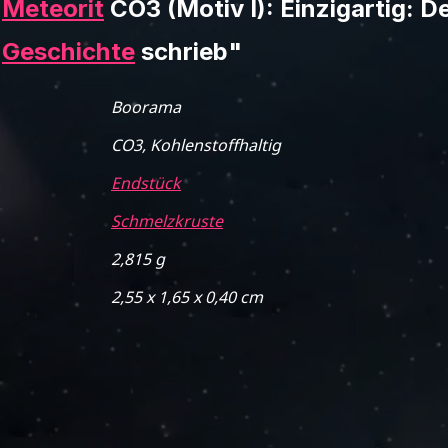
a
Meteorit
CO3 (Motiv I): Einzigartig: D
l
Geschichte
schrieb"
Boorama
CO3, Kohlenstoffhaltig
Endstück
Schmelzkruste
2,815 g
2,55 x 1,65 x 0,40 cm