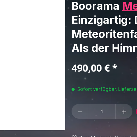
Boorama
Me
Einzigartig:
Meteoritenf
Als der Hi
Regulärer Preis:
490,00 €
Sofort verfügbar, Lieferzei
Produkt Anzahl: Gi