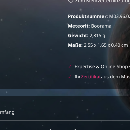
Zum Merkzettel hinzufü
Produktnummer:
M03.96.0
Meteorit:
Boorama
Gewicht:
2,815 g
Maße:
2,55 x 1,65 x 0,40 cm
✓
Expertise & Online-Shop 
✓
Ihr
Zertifikat
aus dem Mu
umfang