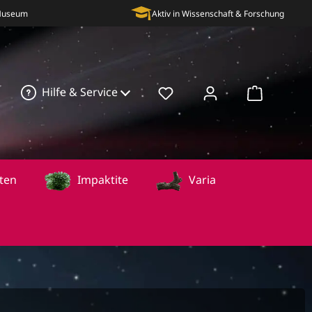
 Museum
Aktiv in Wissenschaft & Forschung
Hilfe & Service
Warenkorb
ten
Impaktite
Varia