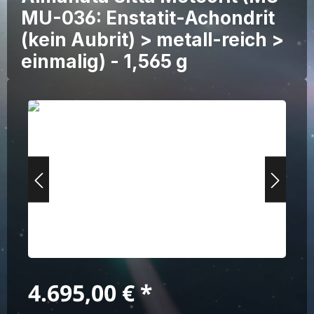
MU-036: Enstatit-Achondrit
(kein Aubrit) > metall-reich >
einmalig) - 1,565 g
Bildergalerie überspringen
Regulärer Preis:
4.695,00 €