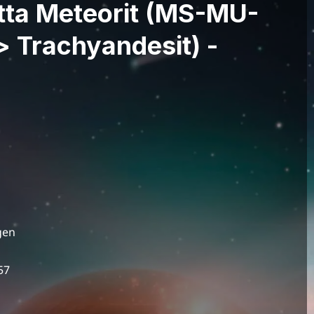
tta Meteorit (MS-MU-
 > Trachyandesit) -
gen
57