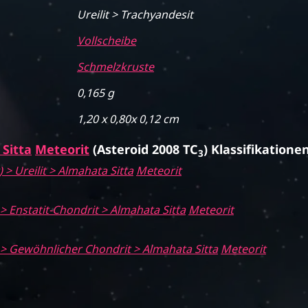
Ureilit > Trachyandesit
Vollscheibe
Schmelzkruste
0,165 g
1,20 x 0,80x 0,12 cm
Sitta
Meteorit
(Asteroid 2008 TC
) Klassifikation
3
 > Ureilit >
Almahata Sitta
Meteorit
 > Enstatit-Chondrit >
Almahata Sitta
Meteorit
) > Gewöhnlicher Chondrit >
Almahata Sitta
Meteorit