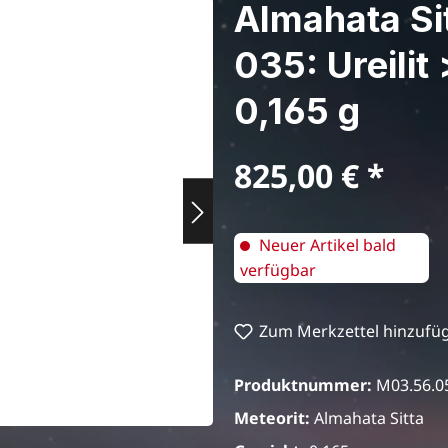
Almahata Si
035: Ureilit
0,165 g
Regulärer Preis:
825,00 €
Neuer Artikel bald
verfügbar
Zum Merkzettel hinzufü
Produktnummer:
M03.56.0
Meteorit:
Almahata Sitta