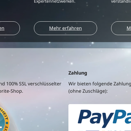
Expertennetzwerken.
verständl
en
Mehr erfahren
M
Zahlung
nd 100% SSL verschlüsselter
Wir bieten folgende Zahlun
rite-Shop.
(ohne Zuschläge):