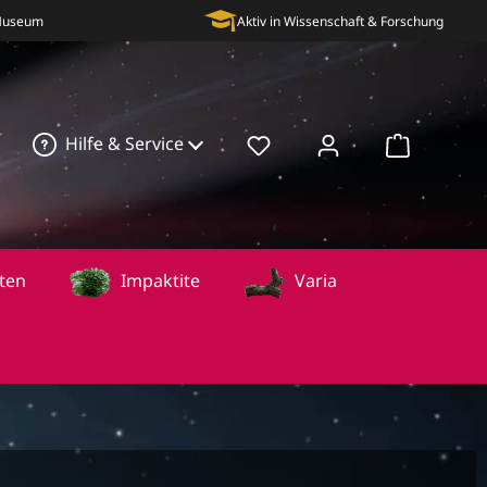
 Museum
Aktiv in Wissenschaft & Forschung
Hilfe & Service
Warenkorb
ten
Impaktite
Varia