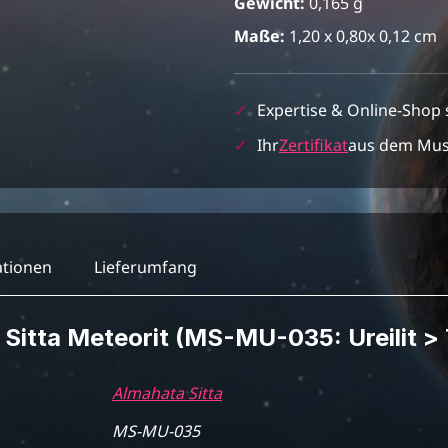
Gewicht:
0,165 g
Maße:
1,20 x 0,80x 0,12 cm
✓
Expertise & Online-Shop 
✓
Ihr
Zertifikat
aus dem Mu
ationen
Lieferumfang
Sitta Meteorit (MS-MU-035: Ureilit > 
Almahata Sitta
MS-MU-035