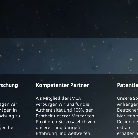
rschung
Kompetenter Partner
Patenti
Als Mitglied der IMCA
Unsere S
ragen wir
verbürgen wir uns für die
Anhänger 
trägen in
Authentizität und 100%igen
Deutschen
schung zu
Echtheit unserer Meteoriten.
Markenam
Profitieren Sie zusätzlich von
Design ge
en bei.
unserer langjährigen
extraterre
Erfahrung und weltweiten
erhalten S