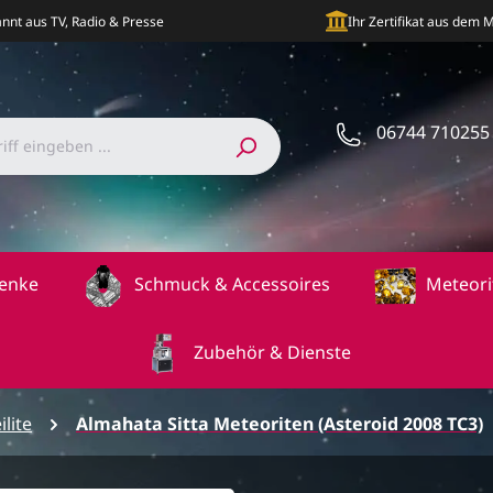
nnt aus TV, Radio & Presse
Ihr Zertifikat aus dem
06744 710255
enke
Schmuck & Accessoires
Meteori
Zubehör & Dienste
ilite
Almahata Sitta Meteoriten (Asteroid 2008 TC3)