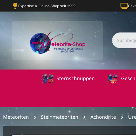
Expertise & Online-Shop seit 1999
Beka
Sternschnuppen
Gesch
Meteoriten
Steinmeteoriten
Achondrite
Ure