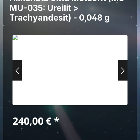
MU-035: Ureilit >
Trachyandesit) - 0,048 g
Bildergalerie überspringen
Regulärer Preis:
240,00 €